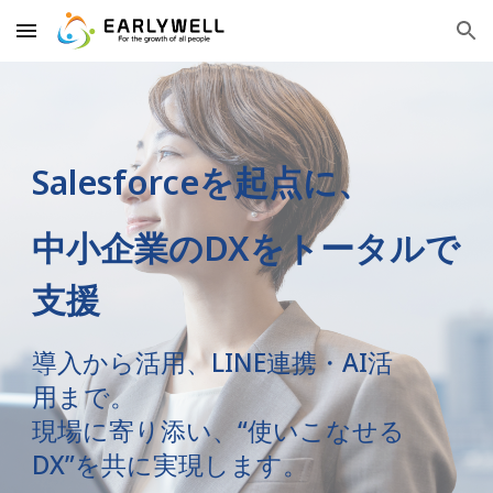
Skip to main content
Skip to navigation
Salesforceを起点に、
中小企業のDXをトータルで
支援
導入から活用、LINE連携・AI活
用まで。
現場に寄り添い、“使いこなせる
DX”を共に実現します。